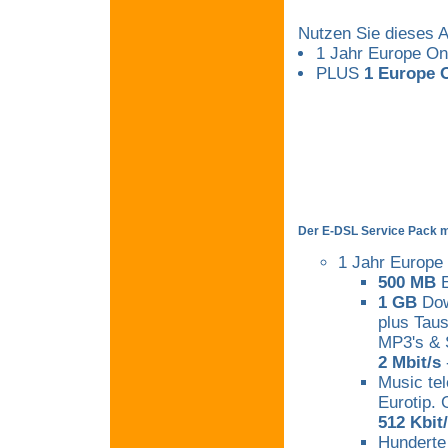
Nutzen Sie dieses A
1 Jahr Europe On
PLUS
1 Europe O
Der E-DSL Service Pack mi
1 Jahr Europe
500 MB
E
1 GB
Dow
plus Tau
MP3's & 
2 Mbit/s
-
Music te
Eurotip. 
512 Kbit
Hunderte 