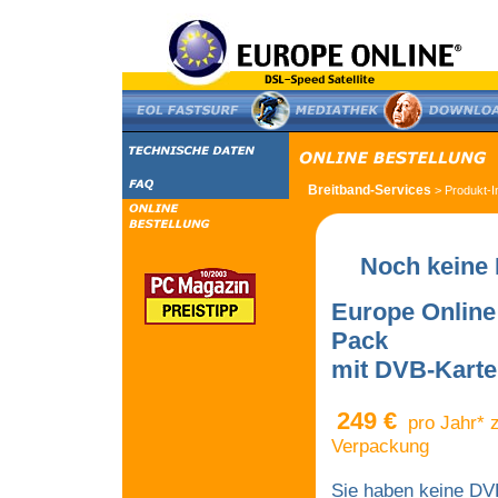
Breitband-Services
> Produkt-I
Noch keine K
Europe Online
Pack
mit DVB-Karte
249 €
pro Jahr* 
Verpackung
Sie haben keine DV