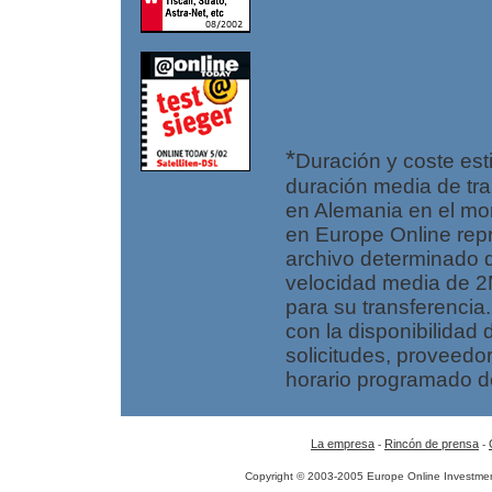
*
Duración y coste es
duración media de tran
en Alemania en el mo
en Europe Online rep
archivo determinado 
velocidad media de 2
para su transferencia
con la disponibilidad 
solicitudes, proveedor
horario programado de
La empresa
Rincón de prensa
-
-
Copyright © 2003-2005 Europe Online Investmen