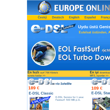
Český
Deutsch
English
Español
França
Uydu üstü Genis
Eutelsat üstünden, A
En hızlı
En iyi
surf 768 Kbits/s
download
surata kadar >>
MP3, oyunlar >>
189
€
109
€
E-DSL Star
E-DSL Classic
E-DSL Service for 1 year.
Fastsurf: 500 MB p.m.