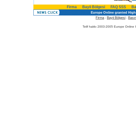
Firma
Bayii Bölgesi
FAQ SSS
Ba
Europe Online granted High-
Firma
Bayii Bölgesi
Bası
-
-
Telif hakkı 2003-2005 Europe Online 